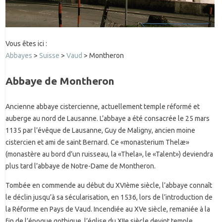
Vous êtes ici :
Abbayes
>
Suisse
>
Vaud
> Montheron
Abbaye de Montheron
Ancienne abbaye cistercienne, actuellement temple réformé et
auberge au nord de Lausanne. L’abbaye a été consacrée le 25 mars
1135 par l’évêque de Lausanne, Guy de Maligny, ancien moine
cistercien et ami de saint Bernard. Ce «monasterium Thelæ»
(monastère au bord d’un ruisseau, la «Thela», le «Talent») deviendra
plus tard l’abbaye de Notre-Dame de Montheron.
Tombée en commende au début du XVIème siècle, l’abbaye connaît
le déclin jusqu’à sa sécularisation, en 1536, lors de l’introduction de
la Réforme en Pays de Vaud. Incendiée au XVe siècle, remaniée à la
fin de l’époque gothique, l’église du XIIe siècle devint temple