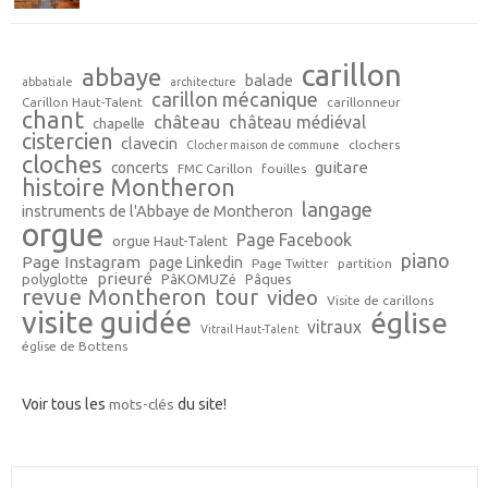
carillon
abbaye
balade
abbatiale
architecture
carillon mécanique
Carillon Haut-Talent
carillonneur
chant
château
château médiéval
chapelle
cistercien
clavecin
clochers
Clocher maison de commune
cloches
guitare
concerts
FMC Carillon
fouilles
histoire Montheron
langage
instruments de l'Abbaye de Montheron
orgue
Page Facebook
orgue Haut-Talent
piano
Page Instagram
page Linkedin
Page Twitter
partition
prieuré
polyglotte
PâKOMUZé
Pâques
revue Montheron
tour
video
Visite de carillons
visite guidée
église
vitraux
Vitrail Haut-Talent
église de Bottens
Voir tous les
mots-clés
du site!