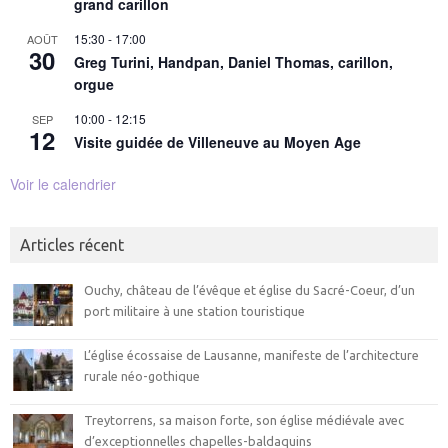
grand carillon
15:30
-
17:00
AOÛT
30
Greg Turini, Handpan, Daniel Thomas, carillon,
orgue
10:00
-
12:15
SEP
12
Visite guidée de Villeneuve au Moyen Age
Voir le calendrier
Articles récent
Ouchy, château de l’évêque et église du Sacré-Coeur, d’un
port militaire à une station touristique
L’église écossaise de Lausanne, manifeste de l’architecture
rurale néo-gothique
Treytorrens, sa maison forte, son église médiévale avec
d’exceptionnelles chapelles-baldaquins