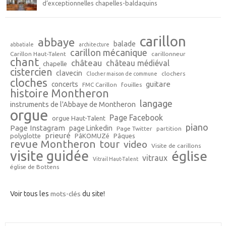
d’exceptionnelles chapelles-baldaquins
carillon
abbaye
balade
abbatiale
architecture
carillon mécanique
Carillon Haut-Talent
carillonneur
chant
château
château médiéval
chapelle
cistercien
clavecin
clochers
Clocher maison de commune
cloches
guitare
concerts
FMC Carillon
fouilles
histoire Montheron
langage
instruments de l'Abbaye de Montheron
orgue
Page Facebook
orgue Haut-Talent
piano
Page Instagram
page Linkedin
Page Twitter
partition
prieuré
polyglotte
PâKOMUZé
Pâques
revue Montheron
tour
video
Visite de carillons
visite guidée
église
vitraux
Vitrail Haut-Talent
église de Bottens
Voir tous les
mots-clés
du site!