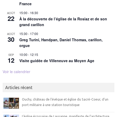
France
15:00
-
16:30
AOÛT
22
À la découverte de l’église de la Rosiaz et de son
grand carillon
15:30
-
17:00
AOÛT
30
Greg Turini, Handpan, Daniel Thomas, carillon,
orgue
10:00
-
12:15
SEP
12
Visite guidée de Villeneuve au Moyen Age
Voir le calendrier
Articles récent
Ouchy, château de l’évêque et église du Sacré-Coeur, d’un
port militaire à une station touristique
L’église écossaise de Lausanne, manifeste de l’architecture