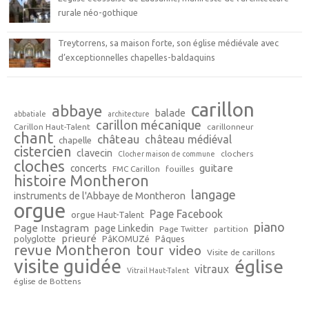
rurale néo-gothique
Treytorrens, sa maison forte, son église médiévale avec
d’exceptionnelles chapelles-baldaquins
carillon
abbaye
balade
abbatiale
architecture
carillon mécanique
Carillon Haut-Talent
carillonneur
chant
château
château médiéval
chapelle
cistercien
clavecin
clochers
Clocher maison de commune
cloches
guitare
concerts
FMC Carillon
fouilles
histoire Montheron
langage
instruments de l'Abbaye de Montheron
orgue
Page Facebook
orgue Haut-Talent
piano
Page Instagram
page Linkedin
Page Twitter
partition
prieuré
polyglotte
PâKOMUZé
Pâques
revue Montheron
tour
video
Visite de carillons
visite guidée
église
vitraux
Vitrail Haut-Talent
église de Bottens