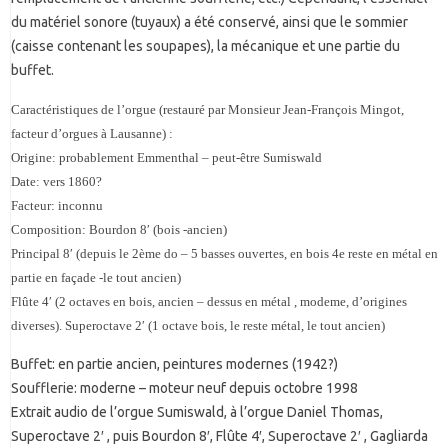
du matériel sonore (tuyaux) a été conservé, ainsi que le sommier
(caisse contenant les soupapes), la mécanique et une partie du
buffet.
Caractéristiques de l’orgue (restauré par Monsieur Jean-François Mingot,
facteur d’orgues à Lausanne) :
Origine: probablement Emmenthal – peut-être Sumiswald
Date: vers 1860?
Facteur: inconnu
Composition: Bourdon 8′ (bois -ancien)
Principal 8′ (depuis le 2ème do – 5 basses ouvertes, en bois 4e reste en métal en
partie en façade -le tout ancien)
Flûte 4′ (2 octaves en bois, ancien – dessus en métal , modeme, d’origines
diverses). Superoctave 2′ (1 octave bois, le reste métal, le tout ancien)
Buffet: en partie ancien, peintures modernes (1942?)
Soufflerie: moderne – moteur neuf depuis octobre 1998
Extrait audio de l’orgue Sumiswald, à l’orgue Daniel Thomas,
Superoctave 2′ , puis Bourdon 8′, Flûte 4′, Superoctave 2′ , Gagliarda