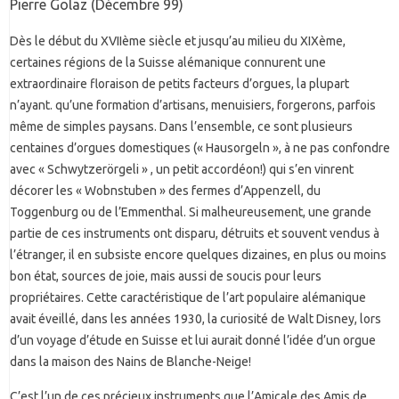
Pierre Golaz (Décembre 99)
Dès le début du XVIIème siècle et jusqu’au milieu du XIXème,
certaines régions de la Suisse alémanique connurent une
extraordinaire floraison de petits facteurs d’orgues, la plupart
n’ayant. qu’une formation d’artisans, menuisiers, forgerons, parfois
même de simples paysans. Dans l’ensemble, ce sont plusieurs
centaines d’orgues domestiques (« Hausorgeln », à ne pas confondre
avec « Schwytzerörgeli » , un petit accordéon!) qui s’en vinrent
décorer les « Wobnstuben » des fermes d’Appenzell, du
Toggenburg ou de l’Emmenthal. Si malheureusement, une grande
partie de ces instruments ont disparu, détruits et souvent vendus à
l’étranger, il en subsiste encore quelques dizaines, en plus ou moins
bon état, sources de joie, mais aussi de soucis pour leurs
propriétaires. Cette caractéristique de l’art populaire alémanique
avait éveillé, dans les années 1930, la curiosité de Walt Disney, lors
d’un voyage d’étude en Suisse et lui aurait donné l’idée d’un orgue
dans la maison des Nains de Blanche-Neige!
C’est l’un de ces précieux instruments que l’Amicale des Amis de