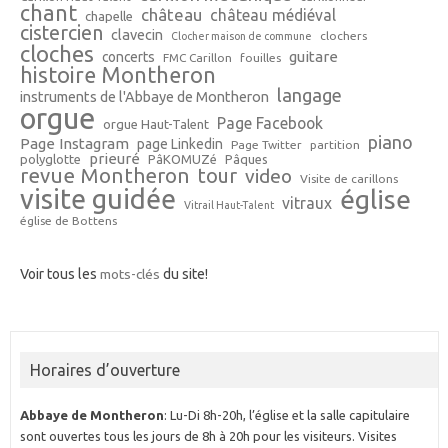
chant
château
château médiéval
chapelle
cistercien
clavecin
clochers
Clocher maison de commune
cloches
guitare
concerts
FMC Carillon
fouilles
histoire Montheron
langage
instruments de l'Abbaye de Montheron
orgue
Page Facebook
orgue Haut-Talent
piano
Page Instagram
page Linkedin
Page Twitter
partition
prieuré
polyglotte
PâKOMUZé
Pâques
revue Montheron
tour
video
Visite de carillons
visite guidée
église
vitraux
Vitrail Haut-Talent
église de Bottens
Voir tous les
mots-clés
du site!
Horaires d’ouverture
Abbaye de Montheron
: Lu-Di 8h-20h, l’église et la salle capitulaire
sont ouvertes tous les jours de 8h à 20h pour les visiteurs. Visites