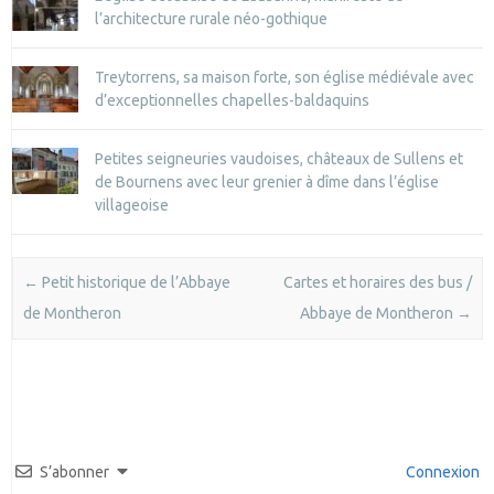
l’architecture rurale néo-gothique
Treytorrens, sa maison forte, son église médiévale avec
d’exceptionnelles chapelles-baldaquins
Petites seigneuries vaudoises, châteaux de Sullens et
de Bournens avec leur grenier à dîme dans l’église
villageoise
Post navigation
←
Petit historique de l’Abbaye
Cartes et horaires des bus /
de Montheron
Abbaye de Montheron
→
S’abonner
Connexion