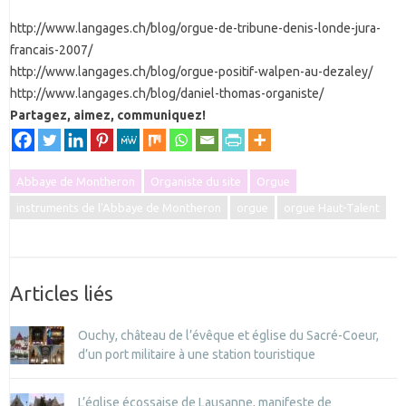
http://www.langages.ch/blog/orgue-de-tribune-denis-londe-jura-
francais-2007/
http://www.langages.ch/blog/orgue-positif-walpen-au-dezaley/
http://www.langages.ch/blog/daniel-thomas-organiste/
Partagez, aimez, communiquez!
Abbaye de Montheron
Organiste du site
Orgue
instruments de l'Abbaye de Montheron
orgue
orgue Haut-Talent
Articles liés
Ouchy, château de l’évêque et église du Sacré-Coeur,
d’un port militaire à une station touristique
L’église écossaise de Lausanne, manifeste de