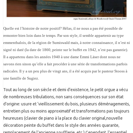
Quelle est l’histoire de notre positif? Hélas, il ne nous a pas été possible de
remonter bien loin dans le temps. Par son style, il semble appartenir au type
emmenthalois, de la région de Sumiswald mais, à notre connaissance, il n’est ni
signé ni daté (la date de 1860, peinte sur le buffet en 1942, n’est pas garantie).
Il a appartenu dans les années 1940 à une dame Emmi Läser dont nous ne
savons rien sinon qu’elle a fait procéder à une série de transformations parfois
radicales. Il y a un peu plus de vingt ans, il a été acquis par le pasteur Stooss à
une famille de Sugiez.
Tout au long de son siècle et demi d’existence, le petit orgue a vécu
de nombreuses tribulations, non sans conséquences sur son état
d’origine: usure et ‘vieillissement du bois, plusieurs déménagements,
entretien plus ou moins approximatif et transformations pas toujours
heureuses (clavier de piano à la place du clavier original,nouvelle
décoration peinte du buffet dans le style des années quarante,
remplacement de l’ancienne soufflerie, etc.) Cependant, l’essentiel