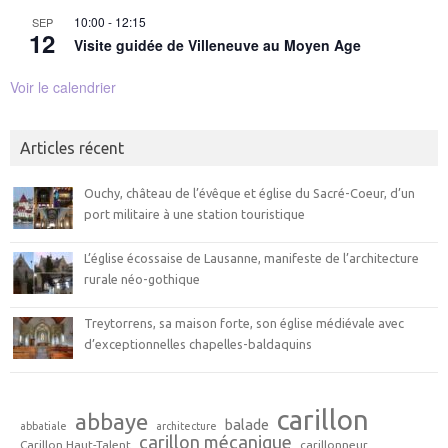
10:00
-
12:15
SEP
12
Visite guidée de Villeneuve au Moyen Age
Voir le calendrier
Articles récent
Ouchy, château de l’évêque et église du Sacré-Coeur, d’un
port militaire à une station touristique
L’église écossaise de Lausanne, manifeste de l’architecture
rurale néo-gothique
Treytorrens, sa maison forte, son église médiévale avec
d’exceptionnelles chapelles-baldaquins
carillon
abbaye
balade
abbatiale
architecture
carillon mécanique
Carillon Haut-Talent
carillonneur