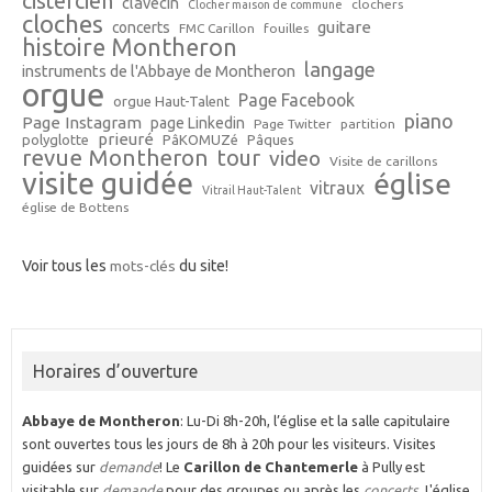
cistercien
clavecin
clochers
Clocher maison de commune
cloches
guitare
concerts
FMC Carillon
fouilles
histoire Montheron
langage
instruments de l'Abbaye de Montheron
orgue
Page Facebook
orgue Haut-Talent
piano
Page Instagram
page Linkedin
Page Twitter
partition
prieuré
polyglotte
PâKOMUZé
Pâques
revue Montheron
tour
video
Visite de carillons
visite guidée
église
vitraux
Vitrail Haut-Talent
église de Bottens
Voir tous les
mots-clés
du site!
Horaires d’ouverture
Abbaye de Montheron
: Lu-Di 8h-20h, l’église et la salle capitulaire
sont ouvertes tous les jours de 8h à 20h pour les visiteurs. Visites
guidées sur
demande
! Le
Carillon de Chantemerle
à Pully est
visitable sur
demande
pour des groupes ou après les
concerts
. L'église