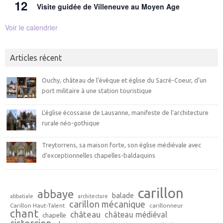
12
Visite guidée de Villeneuve au Moyen Age
Voir le calendrier
Articles récent
Ouchy, château de l’évêque et église du Sacré-Coeur, d’un
port militaire à une station touristique
L’église écossaise de Lausanne, manifeste de l’architecture
rurale néo-gothique
Treytorrens, sa maison forte, son église médiévale avec
d’exceptionnelles chapelles-baldaquins
carillon
abbaye
balade
abbatiale
architecture
carillon mécanique
Carillon Haut-Talent
carillonneur
chant
château
château médiéval
chapelle