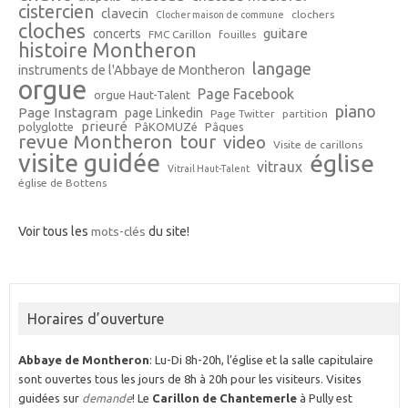
cistercien
clavecin
clochers
Clocher maison de commune
cloches
guitare
concerts
FMC Carillon
fouilles
histoire Montheron
langage
instruments de l'Abbaye de Montheron
orgue
Page Facebook
orgue Haut-Talent
piano
Page Instagram
page Linkedin
Page Twitter
partition
prieuré
polyglotte
PâKOMUZé
Pâques
revue Montheron
tour
video
Visite de carillons
visite guidée
église
vitraux
Vitrail Haut-Talent
église de Bottens
Voir tous les
mots-clés
du site!
Horaires d’ouverture
Abbaye de Montheron
: Lu-Di 8h-20h, l’église et la salle capitulaire
sont ouvertes tous les jours de 8h à 20h pour les visiteurs. Visites
guidées sur
demande
! Le
Carillon de Chantemerle
à Pully est