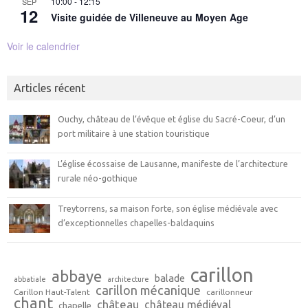
10:00
-
12:15
SEP
12
Visite guidée de Villeneuve au Moyen Age
Voir le calendrier
Articles récent
Ouchy, château de l’évêque et église du Sacré-Coeur, d’un
port militaire à une station touristique
L’église écossaise de Lausanne, manifeste de l’architecture
rurale néo-gothique
Treytorrens, sa maison forte, son église médiévale avec
d’exceptionnelles chapelles-baldaquins
carillon
abbaye
balade
abbatiale
architecture
carillon mécanique
Carillon Haut-Talent
carillonneur
chant
château
château médiéval
chapelle