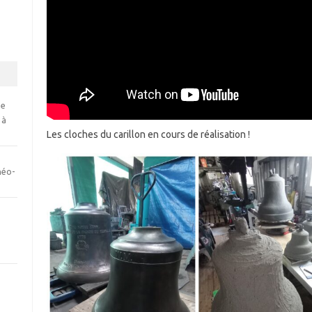
se
 à
Les cloches du carillon en cours de réalisation !
néo-