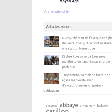
Moyen Age
Voir le calendrier
Articles récent
Ouchy, château de l’évêque et égli
du Sacré-Coeur, d’un port militaire
une station touristique
L’église écossaise de Lausanne,
manifeste de l’architecture rurale 
gothique
Treytorrens, sa maison forte, son
église médiévale avec
d’exceptionnelles chapelles-
baldaquins
abbaye
balade
abbatiale
architecture
carillon