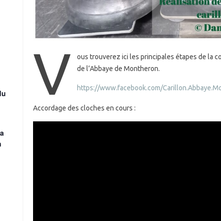
V
ous trouverez ici les principales étapes de la 
de l’Abbaye de Montheron.
https://www.facebook.com/Carillon.Abbaye.M
du
Accordage des cloches en cours :
la
n