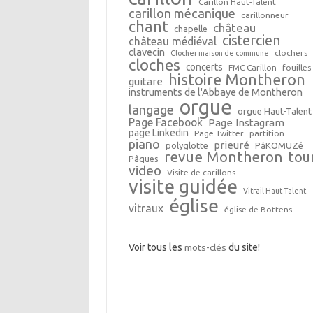
Carillon Haut-Talent
carillon mécanique
carillonneur
chant
château
chapelle
cistercien
château médiéval
clavecin
clochers
Clocher maison de commune
cloches
concerts
FMC Carillon
fouilles
histoire Montheron
guitare
instruments de l'Abbaye de Montheron
orgue
langage
orgue Haut-Talent
Page Facebook
Page Instagram
page Linkedin
Page Twitter
partition
piano
prieuré
polyglotte
PâKOMUZé
revue Montheron
tou
Pâques
video
Visite de carillons
visite guidée
Vitrail Haut-Talent
église
vitraux
église de Bottens
Voir tous les
mots-clés
du site!