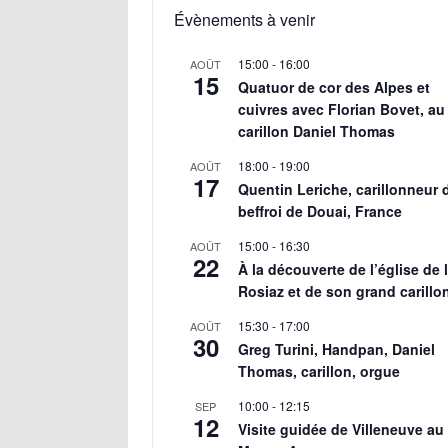
Évènements à venir
15:00
-
16:00
AOÛT
15
Quatuor de cor des Alpes et
cuivres avec Florian Bovet, au
carillon Daniel Thomas
18:00
-
19:00
AOÛT
17
Quentin Leriche, carillonneur 
beffroi de Douai, France
15:00
-
16:30
AOÛT
22
À la découverte de l’église de 
Rosiaz et de son grand carillo
15:30
-
17:00
AOÛT
30
Greg Turini, Handpan, Daniel
Thomas, carillon, orgue
10:00
-
12:15
SEP
12
Visite guidée de Villeneuve au