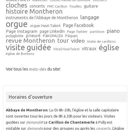
Clocher maison de commune
cloches
guitare
concerts
FMC Carillon
fouilles
histoire Montheron
langage
instruments de l'Abbaye de Montheron
orgue
Page Facebook
orgue Haut-Talent
piano
Page Instagram
page Linkedin
Page Twitter
partition
prieuré
polyglotte
PâKOMUZé
Pâques
revue Montheron
tour
video
Visite de carillons
visite guidée
église
vitraux
Vitrail Haut-Talent
église de Bottens
Voir tous les
mots-clés
du site!
Horaires d’ouverture
Abbaye de Montheron
: Lu-Di 8h-20h, l’église et la salle capitulaire
sont ouvertes tous les jours de 8h à 20h pour les visiteurs. Visites
guidées sur
demande
! Le
Carillon de Chantemerle
à Pully est
visitable sur
demande
pour des groupes ou après les
concerts
. L'église