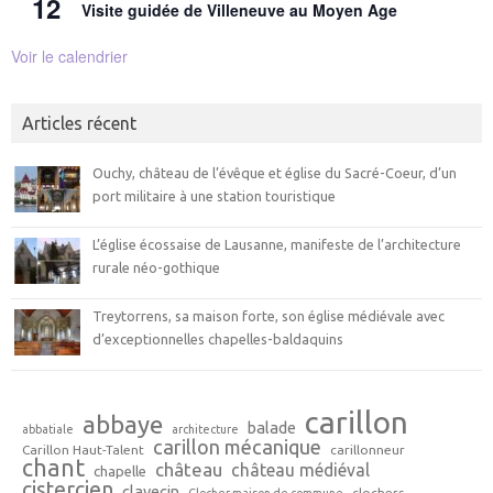
12
Visite guidée de Villeneuve au Moyen Age
Voir le calendrier
Articles récent
Ouchy, château de l’évêque et église du Sacré-Coeur, d’un
port militaire à une station touristique
L’église écossaise de Lausanne, manifeste de l’architecture
rurale néo-gothique
Treytorrens, sa maison forte, son église médiévale avec
d’exceptionnelles chapelles-baldaquins
carillon
abbaye
balade
abbatiale
architecture
carillon mécanique
Carillon Haut-Talent
carillonneur
chant
château
château médiéval
chapelle
cistercien
clavecin
clochers