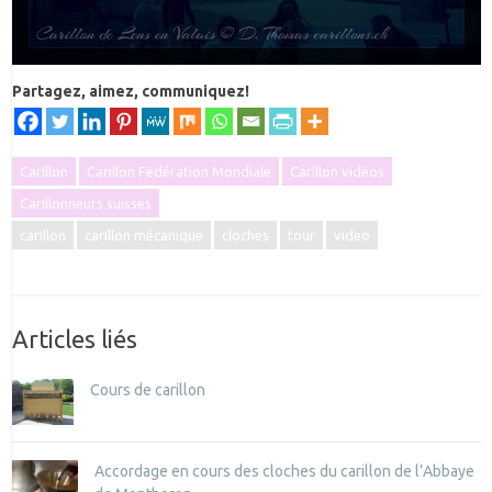
Partagez, aimez, communiquez!
Carillon
Carillon Fédération Mondiale
Carillon vidéos
Carillonneurs suisses
carillon
carillon mécanique
cloches
tour
video
Articles liés
Cours de carillon
Accordage en cours des cloches du carillon de l’Abbaye