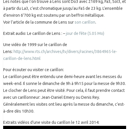
Les notes que l’on trouve à Lens sont Do3 avec 2169 kg, Fa3, Sol3, et
à partir du La3, c’est chromatique jusqu’au Fa5 de 23 kg. L’ensemble
d’environ 6’700 kg est soutenu par un beffroi métallique.
Voir l’article de la commune de Lens sur
son carillon
.
Extrait audio: Le carillon de Lens : –
jour de fête (5.05 Mo)
Une vidéo de 1999 sur le carillon de
Lens:
http://www.rts.ch/archives/tv/divers/racines/3864965-le-
carillon-de-lens.html
Pour écouter ou visiter ce carillon:
Le carillon peut être entendu une demi-heure avant les messes du
week-end. Il sonne le dimanche de 9h à 9h15 pour la messe de 9h30.
Le clocher de Lens peut être visité. Pour cela, il faut prendre contact
avec un carillonneur: Jean-Daniel Emery ou Denis Rey.
Généralement les visites ont lieu après la messe du dimanche, c’est-
à-dire dès 10h30.
Extraits vidéos d’une visite du carillon le 12 avril 2014: