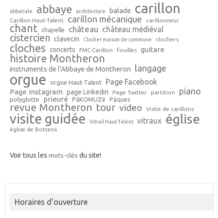
carillon
abbaye
balade
abbatiale
architecture
carillon mécanique
Carillon Haut-Talent
carillonneur
chant
château
château médiéval
chapelle
cistercien
clavecin
clochers
Clocher maison de commune
cloches
guitare
concerts
FMC Carillon
fouilles
histoire Montheron
langage
instruments de l'Abbaye de Montheron
orgue
Page Facebook
orgue Haut-Talent
piano
Page Instagram
page Linkedin
Page Twitter
partition
prieuré
polyglotte
PâKOMUZé
Pâques
revue Montheron
tour
video
Visite de carillons
visite guidée
église
vitraux
Vitrail Haut-Talent
église de Bottens
Voir tous les
mots-clés
du site!
Horaires d’ouverture